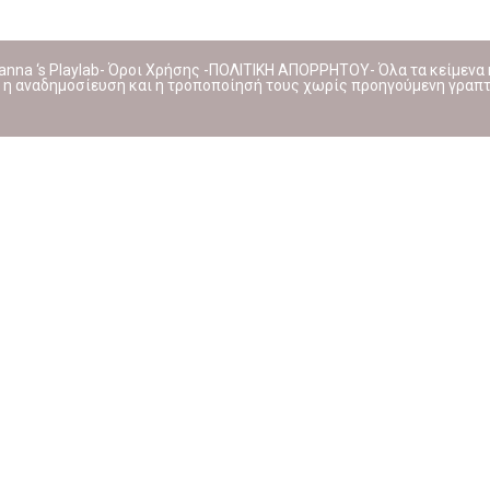
anna ‘s Playlab- Όροι Χρήσης -ΠΟΛΙΤΙΚΗ ΑΠΟΡΡΗΤΟΥ- Όλα τα κείμενα κα
η αναδημοσίευση και η τροποποίησή τους χωρίς προηγούμενη γραπτή