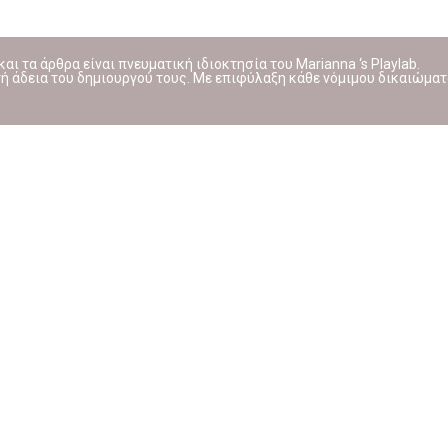
ι τα άρθρα είναι πνευματική ιδιοκτησία του Marianna ‘s Playlab.
 άδεια του δημιουργού τους. Με επιφύλαξη κάθε νόμιμου δικαιώματ