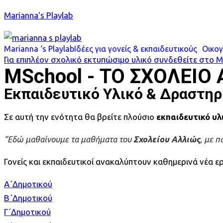
Skip
Marianna's Playlab
to
content
Marianna ‘s Playlab
Ιδέες για γονείς & εκπαιδευτικούς
Οικογ
Για επιπλέον σχολικό εκτυπώσιμο υλικό συνδεθείτε στο M
MSchool - ΤΟ ΣΧΟΛΕΙΟ
Εκπαιδευτικό Υλικό & Δραστηρ
Σε αυτή την ενότητα θα βρείτε πλούσιο
εκπαιδευτικό υλ
“
Εδώ μαθαίνουμε τα μαθήματα του
Σχολείου Αλλιώς
, με π
Γονείς και εκπαιδευτικοί ανακαλύπτουν καθημερινά νέα ε
Α΄Δημοτικού
Β΄Δημοτικού
Γ΄Δημοτικού