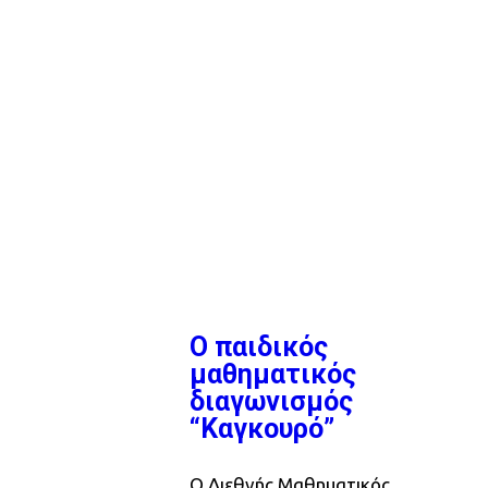
Ο παιδικός
μαθηματικός
διαγωνισμός
“Καγκουρό”
Ο Διεθνής Μαθηματικός