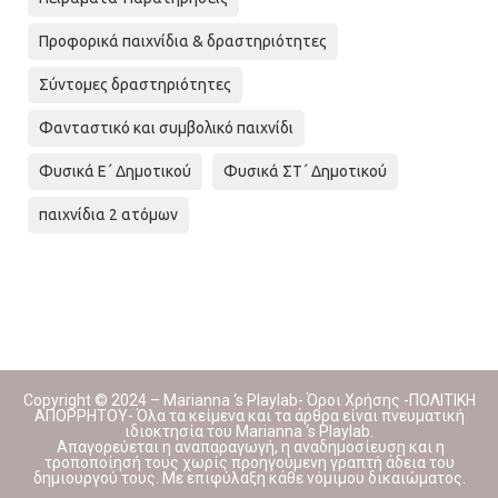
Προφορικά παιχνίδια & δραστηριότητες
Σύντομες δραστηριότητες
Φανταστικό και συμβολικό παιχνίδι
Φυσικά Ε΄ Δημοτικού
Φυσικά ΣΤ΄ Δημοτικού
παιχνίδια 2 ατόμων
Copyright © 2024 – Marianna ‘s Playlab- Όροι Χρήσης -ΠΟΛΙΤΙΚΗ
ΑΠΟΡΡΗΤΟΥ- Όλα τα κείμενα και τα άρθρα είναι πνευματική
ιδιοκτησία του Marianna ‘s Playlab.
Απαγορεύεται η αναπαραγωγή, η αναδημοσίευση και η
τροποποίησή τους χωρίς προηγούμενη γραπτή άδεια του
δημιουργού τους. Με επιφύλαξη κάθε νόμιμου δικαιώματος.