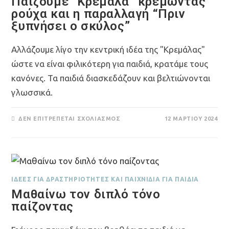
Παίζουμε “Κρεμάλα” κρεμώντας
ρούχα και η παραλλαγή “Πριν
ξυπνήσει ο σκύλος”
Αλλάζουμε λίγο την κεντρική ιδέα της "Κρεμάλας"
ώστε να είναι φιλικότερη για παιδιά, κρατάμε τους
κανόνες. Τα παιδιά διασκεδάζουν και βελτιώνονται
γλωσσικά.
ΔΕΝ ΕΠΙΤΡΈΠΕΤΑΙ ΣΧΟΛΙΑΣΜΌΣ
12 ΜΑΡΤΊΟΥ 2024
ΙΔΈΕΣ ΓΙΑ ΔΡΑΣΤΗΡΙΌΤΗΤΕΣ ΚΑΙ ΠΑΙΧΝΊΔΙΑ ΓΙΑ ΠΑΙΔΙΆ
Μαθαίνω τον διπλό τόνο
παίζοντας