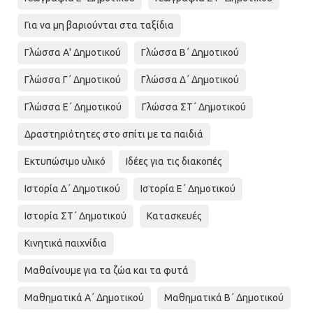
Για να μη βαριούνται στα ταξίδια
Γλώσσα Α' Δημοτικού
Γλώσσα Β΄ Δημοτικού
Γλώσσα Γ΄ Δημοτικού
Γλώσσα Δ΄ Δημοτικού
Γλώσσα Ε΄ Δημοτικού
Γλώσσα ΣΤ΄ Δημοτικού
Δραστηριότητες στο σπίτι με τα παιδιά
Εκτυπώσιμο υλικό
Ιδέες για τις διακοπές
Ιστορία Δ΄ Δημοτικού
Ιστορία Ε΄ Δημοτικού
Ιστορία ΣΤ΄ Δημοτικού
Κατασκευές
Κινητικά παιχνίδια
Μαθαίνουμε για τα ζώα και τα φυτά
Μαθηματικά Α΄ Δημοτικού
Μαθηματικά Β΄ Δημοτικού