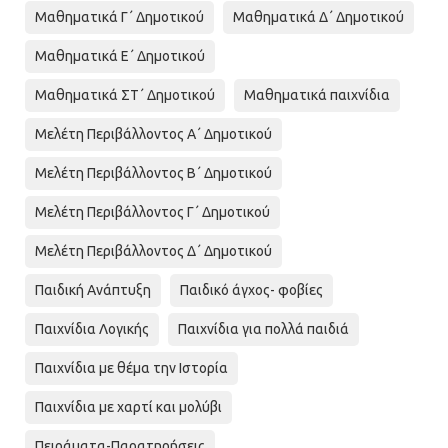
Μαθηματικά Γ΄ Δημοτικού
Μαθηματικά Δ΄ Δημοτικού
Μαθηματικά Ε΄ Δημοτικού
Μαθηματικά ΣΤ΄ Δημοτικού
Μαθηματικά παιχνίδια
Μελέτη Περιβάλλοντος Α΄ Δημοτικού
Μελέτη Περιβάλλοντος Β΄ Δημοτικού
Μελέτη Περιβάλλοντος Γ΄ Δημοτικού
Μελέτη Περιβάλλοντος Δ΄ Δημοτικού
Παιδική Ανάπτυξη
Παιδικό άγχος- φοβίες
Παιχνίδια Λογικής
Παιχνίδια για πολλά παιδιά
Παιχνίδια με θέμα την Ιστορία
Παιχνίδια με χαρτί και μολύβι
Πειράματα-Παρατηρήσεις