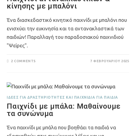
κίνησης με μπαλόνι
Ένα διασκεδαστικό κινητικό παιχνίδι με μπαλόνι που
ενισχύει την ευκινησία και τα αντανακλαστικά των
παιδιών! Παραλλαγή του παραδοσιακού παιχνιδιού
"Ψείρες".
2 COMMENTS
7 ΦΕΒΡΟΥΑΡΊΟΥ 2025
ΙΔΈΕΣ ΓΙΑ ΔΡΑΣΤΗΡΙΌΤΗΤΕΣ ΚΑΙ ΠΑΙΧΝΊΔΙΑ ΓΙΑ ΠΑΙΔΙΆ
Παιχνίδι με μπάλα: Μαθαίνουμε
τα συνώνυμα
Ένα παιχνίδι με μπάλα που βοηθάει τα παιδιά να
εξασκηθούν στις συνώνυμες λέξεις και να