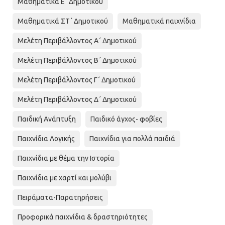
Μαθηματικά Ε΄ Δημοτικού
Μαθηματικά ΣΤ΄ Δημοτικού
Μαθηματικά παιχνίδια
Μελέτη Περιβάλλοντος Α΄ Δημοτικού
Μελέτη Περιβάλλοντος Β΄ Δημοτικού
Μελέτη Περιβάλλοντος Γ΄ Δημοτικού
Μελέτη Περιβάλλοντος Δ΄ Δημοτικού
Παιδική Ανάπτυξη
Παιδικό άγχος- φοβίες
Παιχνίδια Λογικής
Παιχνίδια για πολλά παιδιά
Παιχνίδια με θέμα την Ιστορία
Παιχνίδια με χαρτί και μολύβι
Πειράματα-Παρατηρήσεις
Προφορικά παιχνίδια & δραστηριότητες