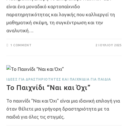
είναι ένα μοναδικό καρτοπαίχνιδο
παρατηρητικότητας και λογικής που καλλιεργεί τη
μαθηματική σκέψη, τη συγκέντρωση και την
αναλυτική…
1 COMMENT
2 ΙΟΥΛΊΟΥ 2025
ΙΔΈΕΣ ΓΙΑ ΔΡΑΣΤΗΡΙΌΤΗΤΕΣ ΚΑΙ ΠΑΙΧΝΊΔΙΑ ΓΙΑ ΠΑΙΔΙΆ
Το Παιχνίδι “Ναι και Όχι”
Το παιχνίδι "Ναι και Όχι" είναι μια ιδανική επιλογή για
όταν θέλετε μια γρήγορη δραστηριότητα με τα
παιδιά για όλες τις στιγμές.