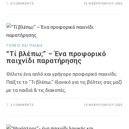
0 COMMENTS
15 ΦΕΒΡΟΥΑΡΊΟΥ 2025
ΓΟΝΕΊΣ ΚΑΙ ΠΑΙΔΙΆ
“Τί βλέπω;” – Ένα προφορικό
παιχνίδι παρατήρησης
Θέλετε ένα απλό και γρήγορο προφορικό παιχνίδι;
Παίξτε το "Τι βλέπω;" Ιδανικό για τις βόλτες σας μαζί
με τα παιδιά & τις διακοπές.
2 COMMENTS
10 ΦΕΒΡΟΥΑΡΊΟΥ 2025