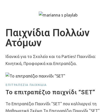
Παιχνίδια Πολλών
Ατόμων
Ιδανικά για το Σχολείο και τα Parties! Παιχνίδια:
Κινητικά, Προφορικά και Επιτραπέζια.
ΕΠΙΤΡΑΠΈΖΙΑ ΠΑΙΧΝΊΔΙΑ
To επιτραπέζιο παιχνίδι “SET”
Το Επιτραπέζιο Παιχνίδι "SET" που καλλιεργεί τη
Μαθηματική Σκέψη Το Επιτραπέζιο Παιχνίδι "SET"