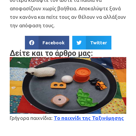
αποφασίζουν χωρίς βοήθεια. Αποκαλύψτε ξανά
τον κανόνα και πείτε τους αν θέλουν να αλλάξουν
την απόφαση τους.
Facebook
Twitter
Δείτε και το άρθρο μας:
Γρήγορα παιχνίδια:
Το παιχνίδι της Ταξινόμησης