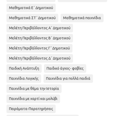
Μαθηματικά Ε΄ Δημοτικού
Μαθηματικά ΣΤ΄ Δημοτικού
Μαθηματικά παιχνίδια
Μελέτη Περιβάλλοντος Α΄ Δημοτικού
Μελέτη Περιβάλλοντος Β΄ Δημοτικού
Μελέτη Περιβάλλοντος Γ΄ Δημοτικού
Μελέτη Περιβάλλοντος Δ΄ Δημοτικού
Παιδική Ανάπτυξη
Παιδικό άγχος- φοβίες
Παιχνίδια Λογικής
Παιχνίδια για πολλά παιδιά
Παιχνίδια με θέμα την Ιστορία
Παιχνίδια με χαρτί και μολύβι
Πειράματα-Παρατηρήσεις