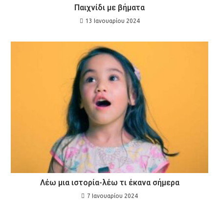
Παιχνίδι με βήματα
13 Ιανουαρίου 2024
Λέω μια ιστορία-λέω τι έκανα σήμερα
7 Ιανουαρίου 2024