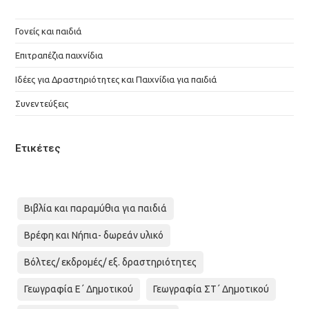
Γονείς και παιδιά
Επιτραπέζια παιχνίδια
Ιδέες για Δραστηριότητες και Παιχνίδια για παιδιά
Συνεντεύξεις
Ετικέτες
Βιβλία και παραμύθια για παιδιά
Βρέφη και Νήπια- δωρεάν υλικό
Βόλτες/ εκδρομές/ εξ. δραστηριότητες
Γεωγραφία Ε΄ Δημοτικού
Γεωγραφία ΣΤ΄ Δημοτικού