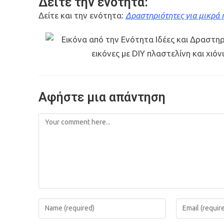
Δείτε την ενότητα:
Δείτε και την ενότητα:
Δραστηριότητες για μικρά 
Αφήστε μια απάντηση