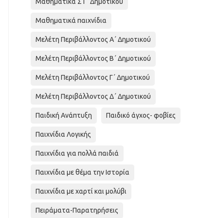
Μαθηματικά ΣΤ΄ Δημοτικού
Μαθηματικά παιχνίδια
Μελέτη Περιβάλλοντος Α΄ Δημοτικού
Μελέτη Περιβάλλοντος Β΄ Δημοτικού
Μελέτη Περιβάλλοντος Γ΄ Δημοτικού
Μελέτη Περιβάλλοντος Δ΄ Δημοτικού
Παιδική Ανάπτυξη
Παιδικό άγχος- φοβίες
Παιχνίδια Λογικής
Παιχνίδια για πολλά παιδιά
Παιχνίδια με θέμα την Ιστορία
Παιχνίδια με χαρτί και μολύβι
Πειράματα-Παρατηρήσεις