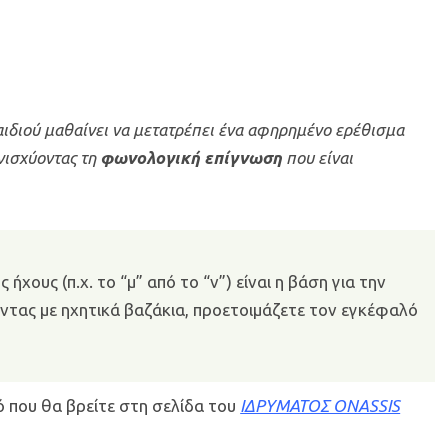
αιδιού μαθαίνει να μετατρέπει ένα αφηρημένο ερέθισμα
ενισχύοντας τη
φωνολογική επίγνωση
που είναι
ήχους (π.χ. το “μ” από το “ν”) είναι η βάση για την
ντας με ηχητικά βαζάκια, προετοιμάζετε τον εγκέφαλό
ό που θα βρείτε στη σελίδα του
ΙΔΡΥΜΑΤΟΣ ONASSIS