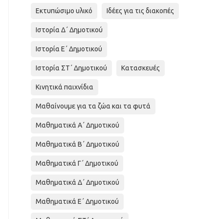
Εκτυπώσιμο υλικό
Ιδέες για τις διακοπές
Ιστορία Δ΄ Δημοτικού
Ιστορία Ε΄ Δημοτικού
Ιστορία ΣΤ΄ Δημοτικού
Κατασκευές
Κινητικά παιχνίδια
Μαθαίνουμε για τα ζώα και τα φυτά
Μαθηματικά Α΄ Δημοτικού
Μαθηματικά Β΄ Δημοτικού
Μαθηματικά Γ΄ Δημοτικού
Μαθηματικά Δ΄ Δημοτικού
Μαθηματικά Ε΄ Δημοτικού