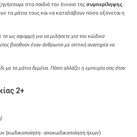
 εξηγήσουμε στα παιδιά την έννοια της
συμπερίληψης
.
υν τα μάτια τους και να καταλάβουν πόσο οξύνεται η
το ως αφορμή για να μιλήσετε για τον κώδικα
λοντος βοηθούν έναν άνθρωπο με οπτική αναπηρία να
δι με τα μάτια δεμένα. Πόσο αλλάζει η εμπειρία σας όταν
κίας 2+
)
ων (κωδικοποίηση- αποκωδικοποίηση ήχων)