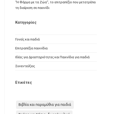
“Η Φάρμα με τα Ζώα”, το επιτραπέζιο που μετατρέπει
τη διαίρεση σε παιχνίδι
Κατηγορίες
Γονείς και παιδιά
Επιτραπέζια παιχνίδια
Ιδέες για Δραστηριότητες και Παιχνίδια για παιδιά
Συνεντεύξεις
Ετικέτες
Βιβλία και παραμύθια για παιδιά