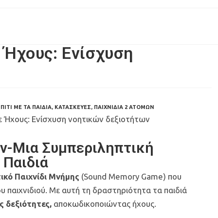
 Ήχους: Ενίσχυση
ΊΤΙ ΜΕ ΤΑ ΠΑΙΔΙΆ
,
ΚΑΤΑΣΚΕΥΈΣ
,
ΠΑΙΧΝΊΔΙΑ 2 ΑΤΌΜΩΝ
ων-Μια Συμπεριληπτική
 Παιδιά
ικό Παιχνίδι Μνήμης
(Sound Memory Game) που
 παιχνιδιού. Με αυτή τη δραστηριότητα τα παιδιά
ς δεξιότητες,
αποκωδικοποιώντας ήχους.