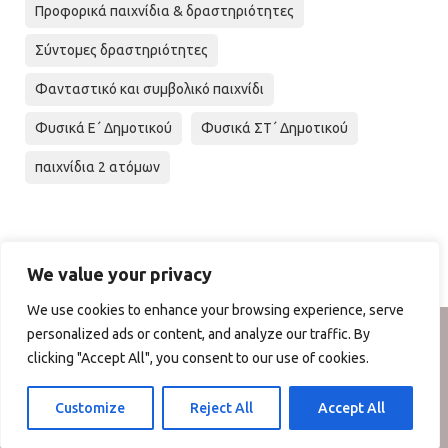
Προφορικά παιχνίδια & δραστηριότητες
Σύντομες δραστηριότητες
Φανταστικό και συμβολικό παιχνίδι
Φυσικά Ε΄ Δημοτικού
Φυσικά ΣΤ΄ Δημοτικού
παιχνίδια 2 ατόμων
We value your privacy
We use cookies to enhance your browsing experience, serve
personalized ads or content, and analyze our traffic. By
Copyright © 2024 – Marianna ‘s Playlab- Όροι Χρήσης -ΠΟΛΙΤΙΚΗ
ΑΠΟΡΡΗΤΟΥ- Όλα τα κείμενα και τα άρθρα είναι πνευματική
clicking "Accept All", you consent to our use of cookies.
ιδιοκτησία του Marianna ‘s Playlab.
Απαγορεύεται η αναπαραγωγή, η αναδημοσίευση και η
τροποποίησή τους χωρίς προηγούμενη γραπτή άδεια του
δημιουργού τους. Με επιφύλαξη κάθε νόμιμου δικαιώματος.
Customize
Reject All
Accept All