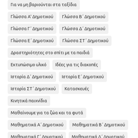
Για να μη βαριούνται στα ταξίδια
Γλώσσα Α' Δημοτικού
Γλώσσα Β΄ Δημοτικού
Γλώσσα Γ΄ Δημοτικού
Γλώσσα Δ΄ Δημοτικού
Γλώσσα Ε΄ Δημοτικού
Γλώσσα ΣΤ΄ Δημοτικού
Δραστηριότητες στο σπίτι με τα παιδιά
Εκτυπώσιμο υλικό
Ιδέες για τις διακοπές
Ιστορία Δ΄ Δημοτικού
Ιστορία Ε΄ Δημοτικού
Ιστορία ΣΤ΄ Δημοτικού
Κατασκευές
Κινητικά παιχνίδια
Μαθαίνουμε για τα ζώα και τα φυτά
Μαθηματικά Α΄ Δημοτικού
Μαθηματικά Β΄ Δημοτικού
Μαθηματικά Γ΄ Δημοτικού
Μαθηματικά Δ΄ Δημοτικού