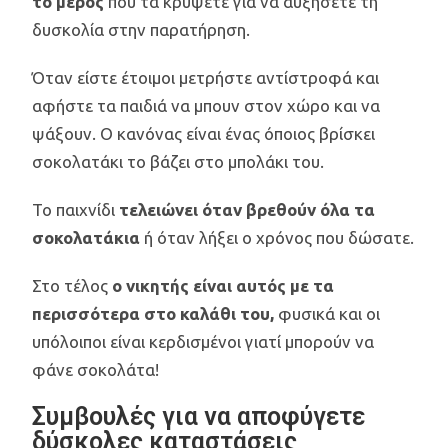
το μέρος
που τα κρύψετε για να αυξήσετε τη
δυσκολία στην παρατήρηση.
Όταν είστε έτοιμοι μετρήστε αντίστροφά και
αφήστε τα παιδιά να μπουν στον χώρο και να
ψάξουν. Ο κανόνας είναι ένας όποιος βρίσκει
σοκολατάκι το βάζει στο μπολάκι του.
Το παιχνίδι
τελειώνει όταν βρεθούν όλα τα
σοκολατάκια
ή όταν λήξει ο χρόνος που δώσατε.
Στο τέλος
ο νικητής είναι αυτός με τα
περισσότερα στο καλάθι του,
φυσικά και οι
υπόλοιποι είναι κερδισμένοι γιατί μπορούν να
φάνε σοκολάτα!
Συμβουλές για να αποφύγετε
δύσκολες καταστάσεις