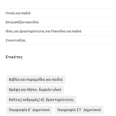
Γονείς και παιδιά
Επιτραπέζια παιχνίδια
Ιδέες για Δραστηριότητες και Παιχνίδια για παιδιά
Συνεντεύξεις
Ετικέτες
Βιβλία και παραμύθια για παιδιά
Βρέφη και Νήπια- δωρεάν υλικό
Βόλτες/ εκδρομές/ εξ. δραστηριότητες
Γεωγραφία Ε΄ Δημοτικού
Γεωγραφία ΣΤ΄ Δημοτικού