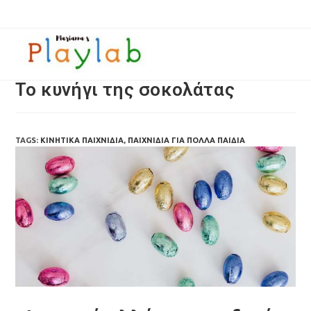
Το κυνήγι της σοκολάτας
TAGS:
ΚΙΝΗΤΙΚΆ ΠΑΙΧΝΊΔΙΑ
,
ΠΑΙΧΝΊΔΙΑ ΓΙΑ ΠΟΛΛΆ ΠΑΙΔΙΆ