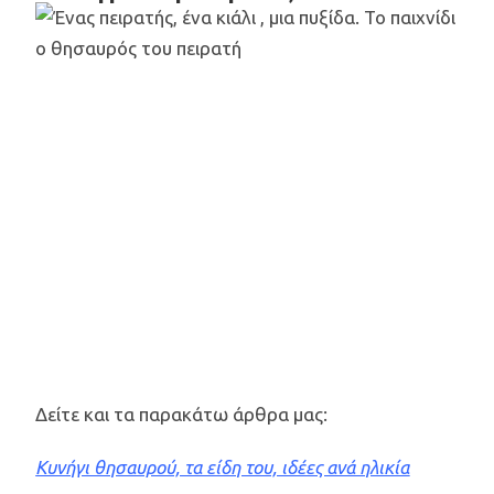
Δείτε και τα παρακάτω άρθρα μας:
Κυνήγι θησαυρού, τα είδη του, ιδέες ανά ηλικία