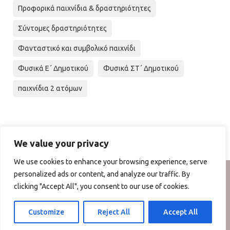
Προφορικά παιχνίδια & δραστηριότητες
Σύντομες δραστηριότητες
Φανταστικό και συμβολικό παιχνίδι
Φυσικά Ε΄ Δημοτικού
Φυσικά ΣΤ΄ Δημοτικού
παιχνίδια 2 ατόμων
We value your privacy
We use cookies to enhance your browsing experience, serve
personalized ads or content, and analyze our traffic. By
Copyright © 2024 – Marianna ‘s Playlab- Όροι Χρήσης -ΠΟΛΙΤΙΚΗ
ΑΠΟΡΡΗΤΟΥ- Όλα τα κείμενα και τα άρθρα είναι πνευματική
clicking "Accept All", you consent to our use of cookies.
ιδιοκτησία του Marianna ‘s Playlab.
Απαγορεύεται η αναπαραγωγή, η αναδημοσίευση και η
τροποποίησή τους χωρίς προηγούμενη γραπτή άδεια του
δημιουργού τους. Με επιφύλαξη κάθε νόμιμου δικαιώματος.
Customize
Reject All
Accept All