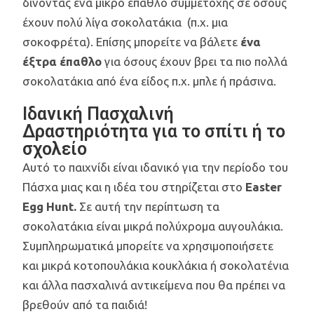
δίνοντας ένα μικρό έπαθλο συμμετοχής σε όσους
έχουν πολύ λίγα σοκολατάκια (π.χ. μια
σοκοφρέτα). Επίσης μπορείτε να βάλετε
ένα
έξτρα έπαθλο
για όσους έχουν βρει τα πιο πολλά
σοκολατάκια από ένα είδος π.χ. μπλε ή πράσινα.
Ιδανική Πασχαλινή
Δραστηριότητα για το σπίτι ή το
σχολείο
Αυτό το παιχνίδι είναι ιδανικό για την περίοδο του
Πάσχα μιας και η ιδέα του στηρίζεται στο
Easter
Egg Hunt.
Σε αυτή την περίπτωση τα
σοκολατάκια είναι μικρά πολύχρομα αυγουλάκια.
Συμπληρωματικά μπορείτε να χρησιμοποιήσετε
και μικρά κοτοπουλάκια κουκλάκια ή σοκολατένια
και άλλα πασχαλινά αντικείμενα που θα πρέπει να
βρεθούν από τα παιδιά!