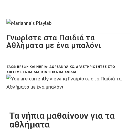
Γνωρίστε στα Παιδιά τα
Αθλήματα με ένα μπαλόνι
TAGS:
ΒΡΈΦΗ ΚΑΙ ΝΉΠΙΑ- ΔΩΡΕΆΝ ΥΛΙΚΌ
,
ΔΡΑΣΤΗΡΙΌΤΗΤΕΣ ΣΤΟ
ΣΠΊΤΙ ΜΕ ΤΑ ΠΑΙΔΙΆ
,
ΚΙΝΗΤΙΚΆ ΠΑΙΧΝΊΔΙΑ
Τα νήπια μαθαίνουν για τα
αθλήματα