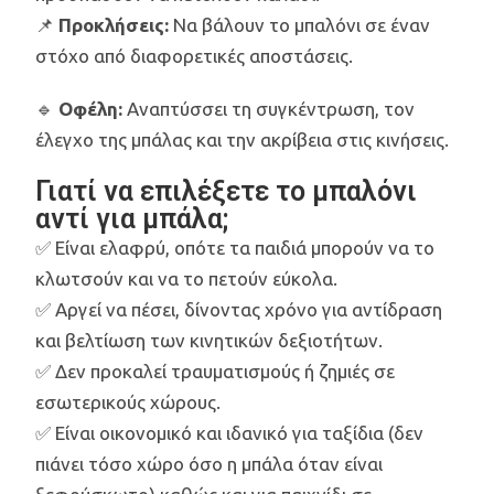
📌
Προκλήσεις:
Να βάλουν το μπαλόνι σε έναν
στόχο από διαφορετικές αποστάσεις.
🔹
Οφέλη:
Αναπτύσσει τη συγκέντρωση, τον
έλεγχο της μπάλας και την ακρίβεια στις κινήσεις.
Γιατί να επιλέξετε το μπαλόνι
αντί για μπάλα;
✅ Είναι ελαφρύ, οπότε τα παιδιά μπορούν να το
κλωτσούν και να το πετούν εύκολα.
✅ Αργεί να πέσει, δίνοντας χρόνο για αντίδραση
και βελτίωση των κινητικών δεξιοτήτων.
✅ Δεν προκαλεί τραυματισμούς ή ζημιές σε
εσωτερικούς χώρους.
✅ Είναι οικονομικό και ιδανικό για ταξίδια (δεν
πιάνει τόσο χώρο όσο η μπάλα όταν είναι