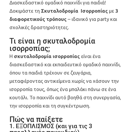
Διασκεδαστικό ομαδικό παιχνίδι για παιδιά!
Δοκιμάστε τη
Σκυταλοδρομία Ισορροπίας
με
3
διαφορετικούς τρόπους
– ιδανικό για party και
σχολικές δραστηριότητες.
Τι είναι η σκυταλοδρομία
ισορροπίας;
Η
σκυταλοδρομία ισορροπίας
είναι ένα
διασκεδαστικό και εκπαιδευτικό ομαδικό παιχνίδι,
όπου τα παιδιά τρέχουν σε ζευγάρια,
μεταφέροντας αντικείμενα χωρίς να χάσουν την
ισορροπία τους, όπως ένα μπαλάκι πάνω σε ένα
κουτάλι. Το παιχνίδι αυτό βοηθά στη συνεργασία,
την ισορροπία και τη συγκέντρωση.
Πώς να παίξετε
1. ΕΞΟΠΛΙΣΜΟΣ (και για τις 3