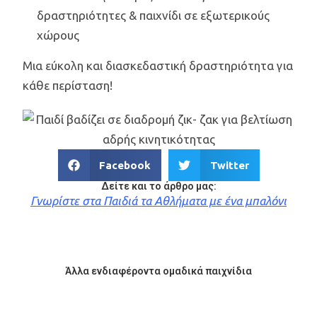
δραστηριότητες & παιχνίδι σε εξωτερικούς
χώρους
Μια εύκολη και διασκεδαστική δραστηριότητα για
κάθε περίσταση!
Facebook
Twitter
Δείτε και το άρθρο μας:
Γνωρίστε στα Παιδιά τα Αθλήματα με ένα μπαλόνι
Άλλα ενδιαφέροντα ομαδικά παιχνίδια