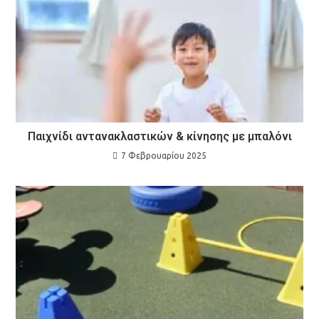
Παιχνίδι αντανακλαστικών & κίνησης με μπαλόνι
7 Φεβρουαρίου 2025