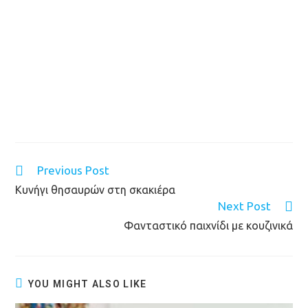
Previous Post
Κυνήγι θησαυρών στη σκακιέρα
Next Post
Φανταστικό παιχνίδι με κουζινικά
YOU MIGHT ALSO LIKE