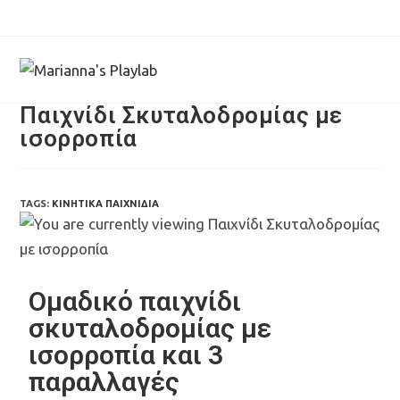
Παιχνίδι Σκυταλοδρομίας με
ισορροπία
TAGS:
ΚΙΝΗΤΙΚΆ ΠΑΙΧΝΊΔΙΑ
Ομαδικό παιχνίδι
σκυταλοδρομίας με
ισορροπία και 3
παραλλαγές