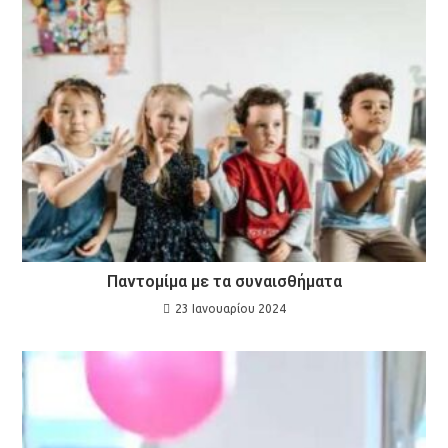
Παντομίμα με τα συναισθήματα
23 Ιανουαρίου 2024