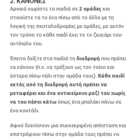
2. ΚΑΝΟΝΕΣ
Αρχικά χωρίστε τα παιδιά σε
2 ομάδες
και
στοιχίστε τα το ένα πίσω από το άλλο με τη
λογική της σκυταλοδρομίας με ομάδες, με αυτόν
τον τρόπο το κάθε παιδί έχει το το
ζευγάρι του-
αντίπαλο του.
Έπειτα δείξτε στα παιδιά τη
διαδρομή
που πρέπει
να κάνουν (π.χ. να τρέξουν ως τον τοίχο και
ύστερα πίσω πάλι στην ομάδα τους).
Κάθε παιδί
εκτός από τη διαδρομή αυτή πρέπει να
μεταφέρει και ένα αντικείμενο μαζί του χωρίς
να του πέσει κάτω
όπως ένα μπαλάκι πάνω σε
ένα κουτάλι.
Αφού διανύσουν μια συγκεκριμένη απόσταση και
επιστρέψουν πίσω στην ομάδα τους πρέπει να