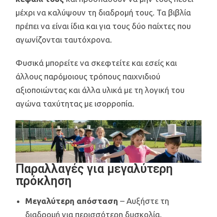
μέχρι να καλύψουν τη διαδρομή τους. Τα βιβλία
πρέπει να είναι ίδια και για τους δύο παίχτες που
αγωνίζονται ταυτόχρονα.
Φυσικά μπορείτε να σκεφτείτε και εσείς και
άλλους παρόμοιους τρόπους παιχνιδιού
αξιοποιώντας και άλλα υλικά με τη λογική του
αγώνα ταχύτητας με ισορροπία.
Παραλλαγές για μεγαλύτερη
πρόκληση
Μεγαλύτερη απόσταση
– Αυξήστε τη
διαδρομή για περισσότερη δυσκολία.